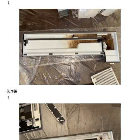
⇓
洗浄後
⇓