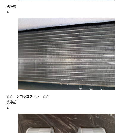
洗浄後
⇓
☆☆ シロッコファン ☆☆
洗浄前
⇓