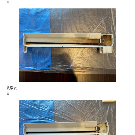
⇓
洗浄後
⇓