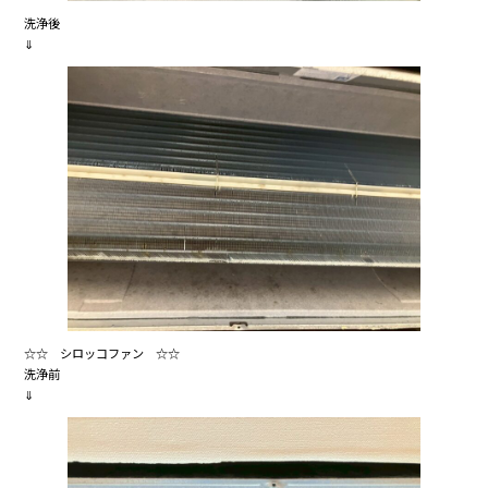
洗浄後
⇓
☆☆ シロッコファン ☆☆
洗浄前
⇓