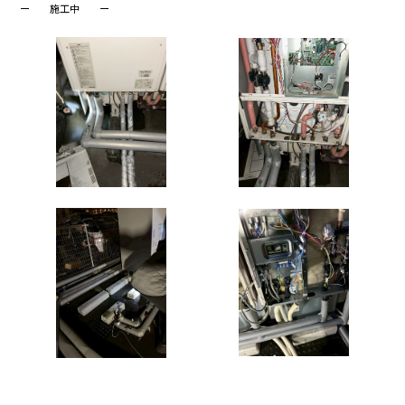
ー 施工中 ー
。