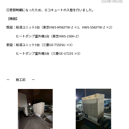
2026年3月24日
◎更新時期になったため、エコキュートの入替を行いました。
【機器】
既設：給湯ユニット3台（東芝HWS-M563TW-Z ×1、HWS-S563TW-Z ×2）
ヒートポンプ室外機1台（東芝HWS-150H-Z）
新設：給湯ユニット3台（三菱GE-T553SU ×3）
ヒートポンプ室外機3台（三菱GE-U723S ×3）
。
。
ー 施工前 ー