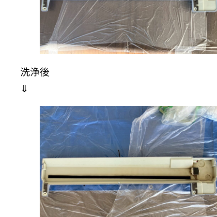
洗浄後
⇓