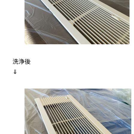
洗浄後
⇓