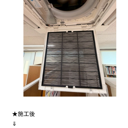
★施工後
⇓